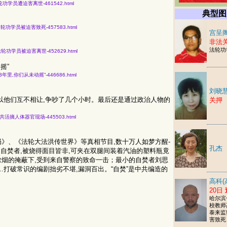
20名法轮功学员遭迫害离世-461542.html
典型图
知19名法轮功学员被迫害致死-457583.html
宫呈阁
非法
法轮功
获知17名法轮功学员被迫害离世-452629.html
摇”
痛心的23年里,你们从未动摇”-446686.html
刘晓
以他们互不相让,争吵了几个小时。最后还是通过政治人物的
关押
论员目击中共活摘人体器官现场-445503.html
》、《法轮大法洪传世界》等真相节目,数十万人如梦方醒-
孔杰
东的自焚者,被烧得面目皆非,可夹在双腿间装着汽油的塑料瓶竟
烟的掩蔽下,受到来自警察的致命一击；最小的自焚者刘思
打破常识的编剧拙劣不堪,漏洞百出。“自焚”是中共编造的
高科(
20日
哈尔滨
校教师
泰来监
害致死