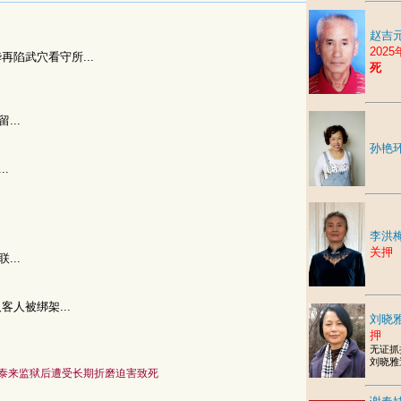
赵吉元
202
华再陷武穴看守所...
死
...
孙艳
..
李洪
关押
...
客人被绑架...
刘晓雅
押
无证抓
刘晓雅
泰来监狱后遭受长期折磨迫害致死