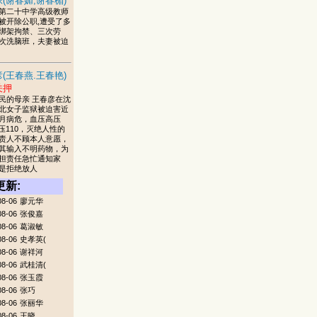
(谢春媚,谢春楣)
第二十中学高级教师
被开除公职,遭受了多
绑架拘禁、三次劳
次洗脑班，夫妻被迫
(王春燕.王春艳)
关押
民的母亲 王春彦在沈
北女子监狱被迫害近
月病危，血压高压
低压110，灭绝人性的
责人不顾本人意愿，
其输入不明药物，为
担责任急忙通知家
是拒绝放人
更新:
08-06
廖元华
08-06
张俊嘉
08-06
葛淑敏
08-06
史孝英(
08-06
谢祥河
08-06
武桂清(
08-06
张玉霞
08-06
张巧
08-06
张丽华
08-06
王晓