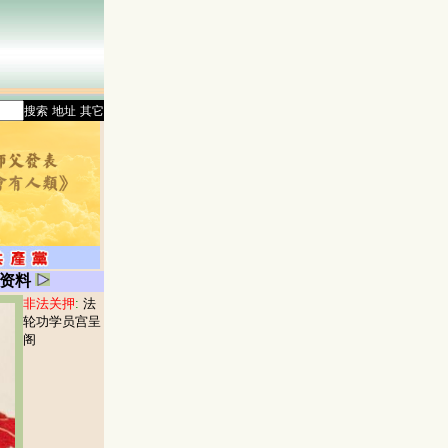
搜索
地址
其它
资料
非法关押
:
法
轮功学员宫呈
阁