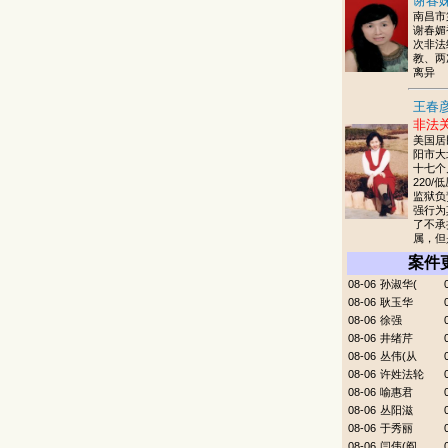
谢春妹
南昌市
谢春媚
次非法
教、两
离异
王春彦
非法
美国居
阳市大
十七个
220/
监狱负
强行为
了不承
属，但
案件
08-06
孙淑华(
08-06
耿玉华
08-06
徐强
08-06
井绪芹
08-06
丛伟(从
08-06
许姓法轮
08-06
喻惠君
08-06
丛阳滋
08-06
于秀丽
08-06
闫伟(阎