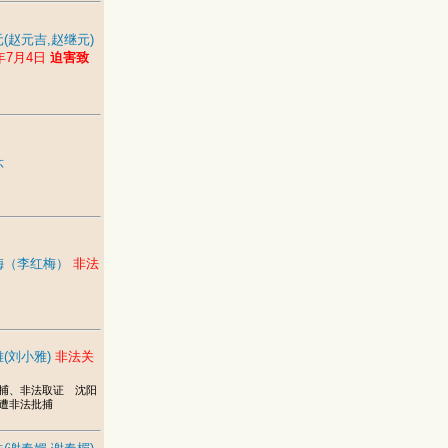
(赵元吉,赵继元)
5年7月4日
迫害致
环
梅（李红梅）
非法
(刘小雅)
非法关
捕、非法取证 沈阳
遭非法批捕