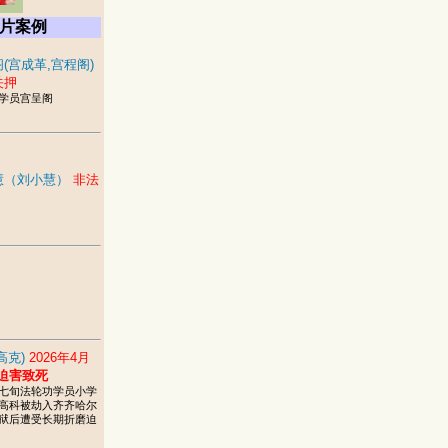
片案例
(宫成革,宫程阁)
关押
学员宫呈阁
慧（刘小慧）
非法
高克)
2026年4月
迫害致死
七旬法轮功学员小学
高科被劫入齐齐哈尔
狱后遭受长期折磨迫