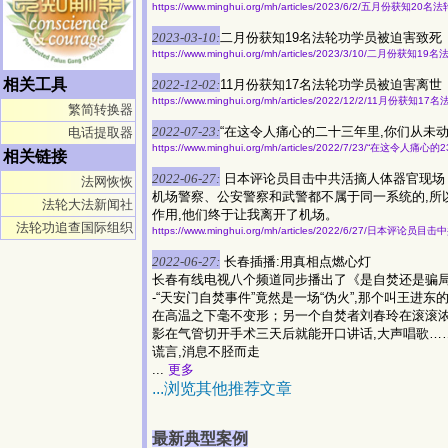
https://www.minghui.org/mh/articles/2023/6/2/五月份获知
2023-03-10:
二月份获知19名法轮功学员被迫害致死
https://www.minghui.org/mh/articles/2023/3/10/二月份获
相关工具
2022-12-02:
11月份获知17名法轮功学员被迫害离世
https://www.minghui.org/mh/articles/2022/12/2/11月份
繁简转换器
2022-07-23:
“在这令人痛心的二十三年里,你们从未动
电话提取器
https://www.minghui.org/mh/articles/2022/7/23/“在这令人
相关链接
2022-06-27:
日本评论员目击中共活摘人体器官现场
法网恢恢
机场警察、公安警察和武警都不属于同一系统的,所
法轮大法新闻社
作用,他们终于让我离开了机场。
法轮功追查国际组织
https://www.minghui.org/mh/articles/2022/6/27/日本评
2022-06-27:
长春插播:用真相点燃心灯
长春有线电视八个频道同步播出了《是自焚还是骗局
-“天安门自焚事件”竟然是一场“伪火”,那个叫王进
在高温之下毫不变形；另一个自焚者刘春玲在滚滚浓
影在气管切开手术三天后就能开口讲话,大声唱歌……
谎言,消息不胫而走
...
更多
...浏览其他推荐文章
最新典型案例