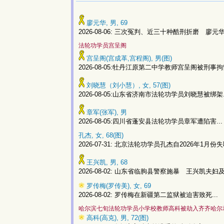
廖元华, 男, 69
2026-08-06: 三次冤判、近三十种酷刑折磨 廖元
法轮功学员宫呈阁
宫呈阁(宫成革,宫程阁), 男(图)
2026-08-05:牡丹江原第二中学教师宫呈阁被刑事拘留
刘晓慧（刘小慧）, 女, 57(图)
2026-08-05:山东省济南市法轮功学员刘晓慧被绑架.
章军(张军), 男
2026-08-05:四川省蓬安县法轮功学员章军遭陷害...
孔杰, 女, 68(图)
2026-07-31: 北京法轮功学员孔杰自2026年1月份失联
王兴凯, 男, 68
2026-08-02: 山东省临朐县警察施暴 王兴凯夫妇及
罗传梅(罗传美), 女, 69
2026-08-02: 罗传梅在新疆第二监狱被迫害致死...
哈尔滨七旬法轮功学员小学校教师高科被劫入齐齐哈尔
高科(高克), 男, 72(图)