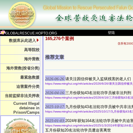
登陆
GLOBALRESCUE.HOPTO.ORG
165,276个案例
数据库从此进入
含所有20
高等院校
推荐文章
海外营救
海外营救(按省分类)
最紧急救援
2026-06-26:
请关注因信仰被关入监狱残害的老人们
https://www.minghui.org/mh/articles/2026/6/26/请关注
迫害案件分类
2026-04-16:
三月份获知43名法轮功学员被非法判刑
当前监狱非法关押表
https://www.minghui.org/mh/articles/2026/4/16/三月份获
Current Illegal
2025-10-17:
九月份获知43名法轮功学员被中共非法
detainee in
https://www.minghui.org/mh/articles/2025/10/17/九月
Prison/Camps
2025-01-03:
2024年获知164名法轮功学员被中共迫
https://www.minghui.org/mh/articles/2025/1/3/2024年
五月份获知20名法轮功学员遭迫害离世