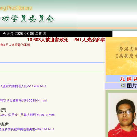
今天是 2026-08-06 星期四
10,603人被迫害致死
,
641人失踪多年
00年1月以来报导的案例
图片
因信仰被关入监狱残害的老人们-511706.html
知43名法轮功学员被非法判刑-508844.html
判刑
份获知43名法轮功学员被中共非法判刑-501570.html
害离世
获知164名法轮功学员被中共迫害离世-487814.html