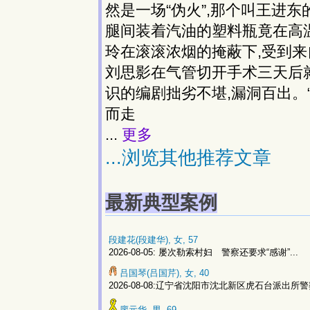
然是一场“伪火”,那个叫王进东
腿间装着汽油的塑料瓶竟在高
玲在滚滚浓烟的掩蔽下,受到
刘思影在气管切开手术三天后
识的编剧拙劣不堪,漏洞百出。
而走
...
更多
...浏览其他推荐文章
最新典型案例
段建花(段建华), 女, 57
2026-08-05: 屡次勒索村妇 警察还要求“感谢”...
吕国琴(吕国芹), 女, 40
2026-08-08:辽宁省沈阳市沈北新区虎石台派出所警
廖元华, 男, 69