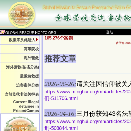
登陆
GLOBALRESCUE.HOPTO.ORG
165,276个案例
数据库从此进入
含所有20
高等院校
推荐文章
海外营救
海外营救(按省分类)
最紧急救援
2026-06-26:
请关注因信仰被关
迫害案件分类
https://www.minghui.org/mh/ar
当前监狱非法关押表
们-511706.html
Current Illegal
detainee in
Prison/Camps
2026-04-16:
三月份获知43名
https://www.minghui.org/mh/ar
刑-508844.html