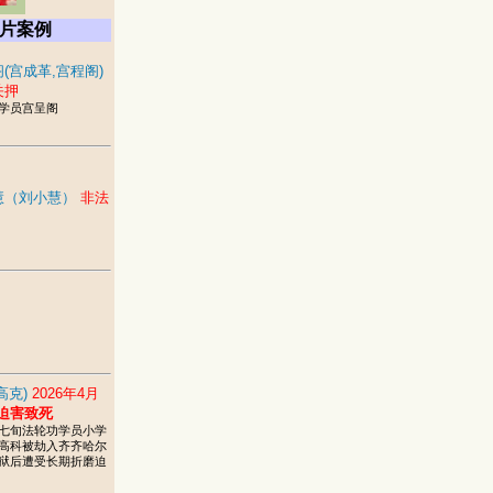
片案例
(宫成革,宫程阁)
关押
学员宫呈阁
慧（刘小慧）
非法
高克)
2026年4月
迫害致死
七旬法轮功学员小学
高科被劫入齐齐哈尔
狱后遭受长期折磨迫