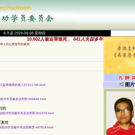
今天是 2026-08-06 星期四
10,602人被迫害致死
,
641人失踪多年
00年1月以来报导的案例
图片
因信仰被关入监狱残害的老人们-511706.html
知43名法轮功学员被非法判刑-508844.html
判刑
份获知43名法轮功学员被中共非法判刑-501570.html
害离世
获知164名法轮功学员被中共迫害离世-487814.html