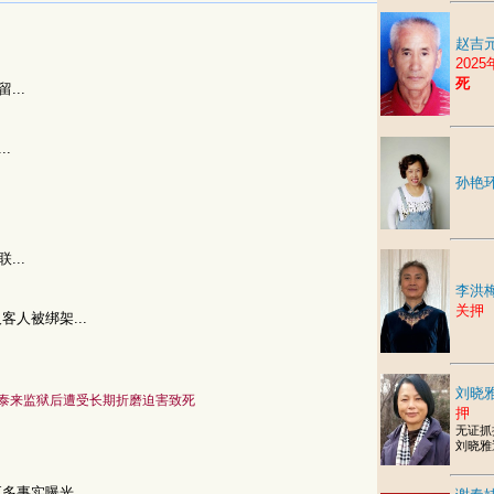
赵吉元
202
死
...
..
孙艳
...
李洪
关押
客人被绑架...
刘晓雅
泰来监狱后遭受长期折磨迫害致死
押
无证抓
刘晓雅
多事实曝光...