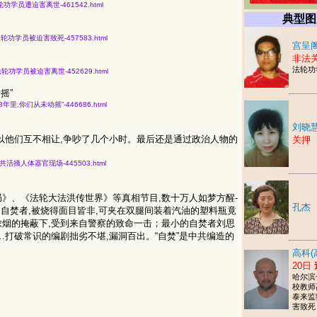
20名法轮功学员遭迫害离世-461542.html
典型图
知19名法轮功学员被迫害致死-457583.html
宫呈阁
非法
法轮功
获知17名法轮功学员被迫害离世-452629.html
摇”
痛心的23年里,你们从未动摇”-446686.html
刘晓
以他们互不相让,争吵了几个小时。最后还是通过政治人物的
关押
论员目击中共活摘人体器官现场-445503.html
》、《法轮大法洪传世界》等真相节目,数十万人如梦方醒-
孔杰
东的自焚者,被烧得面目皆非,可夹在双腿间装着汽油的塑料瓶竟
烟的掩蔽下,受到来自警察的致命一击；最小的自焚者刘思
打破常识的编剧拙劣不堪,漏洞百出。“自焚”是中共编造的
高科(
20日
哈尔滨
校教师
泰来监
害致死