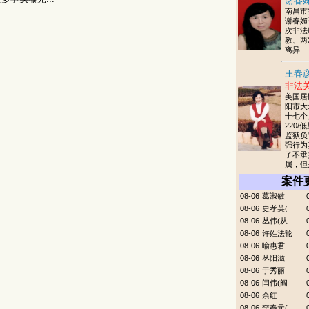
谢春妹
南昌市
谢春媚
次非法
教、两
离异
王春彦
非法
美国居
阳市大
十七个
220/
监狱负
强行为
了不承
属，但
案件
08-06
葛淑敏
08-06
史孝英(
08-06
丛伟(从
08-06
许姓法轮
08-06
喻惠君
08-06
丛阳滋
08-06
于秀丽
08-06
闫伟(阎
08-06
余红
08-06
李春元(