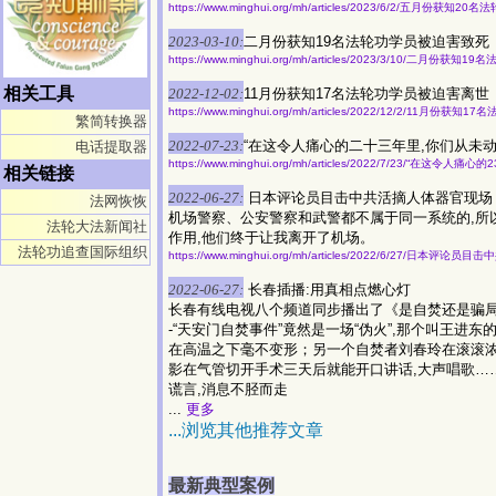
https://www.minghui.org/mh/articles/2023/6/2/五月份获知
2023-03-10:
二月份获知19名法轮功学员被迫害致死
https://www.minghui.org/mh/articles/2023/3/10/二月份获
相关工具
2022-12-02:
11月份获知17名法轮功学员被迫害离世
https://www.minghui.org/mh/articles/2022/12/2/11月份
繁简转换器
2022-07-23:
“在这令人痛心的二十三年里,你们从未动
电话提取器
https://www.minghui.org/mh/articles/2022/7/23/“在这令人
相关链接
2022-06-27:
日本评论员目击中共活摘人体器官现场
法网恢恢
机场警察、公安警察和武警都不属于同一系统的,所
法轮大法新闻社
作用,他们终于让我离开了机场。
法轮功追查国际组织
https://www.minghui.org/mh/articles/2022/6/27/日本评
2022-06-27:
长春插播:用真相点燃心灯
长春有线电视八个频道同步播出了《是自焚还是骗局
-“天安门自焚事件”竟然是一场“伪火”,那个叫王进
在高温之下毫不变形；另一个自焚者刘春玲在滚滚浓
影在气管切开手术三天后就能开口讲话,大声唱歌……
谎言,消息不胫而走
...
更多
...浏览其他推荐文章
最新典型案例