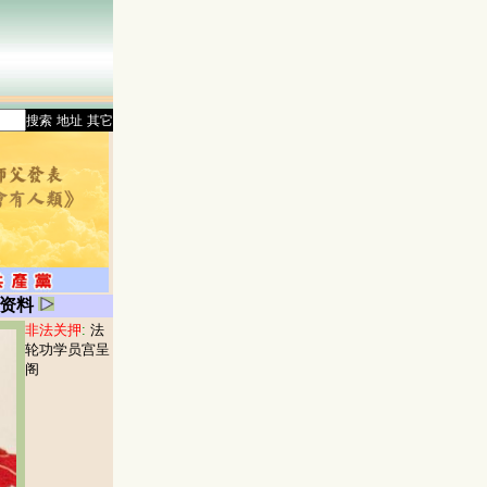
搜索
地址
其它
资料
非法关押
:
法
轮功学员宫呈
阁