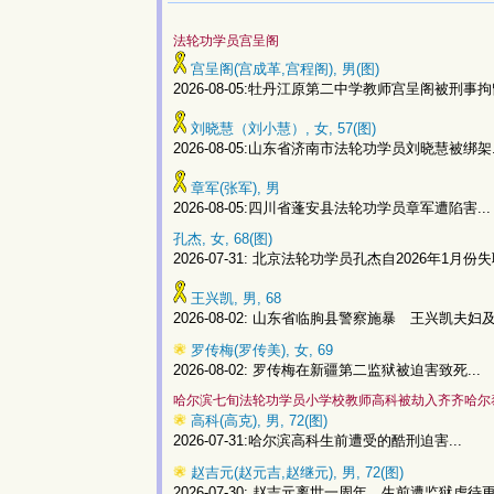
法轮功学员宫呈阁
宫呈阁(宫成革,宫程阁), 男(图)
2026-08-05:牡丹江原第二中学教师宫呈阁被刑事拘留
刘晓慧（刘小慧）, 女, 57(图)
2026-08-05:山东省济南市法轮功学员刘晓慧被绑架.
章军(张军), 男
2026-08-05:四川省蓬安县法轮功学员章军遭陷害...
孔杰, 女, 68(图)
2026-07-31: 北京法轮功学员孔杰自2026年1月份失联
王兴凯, 男, 68
2026-08-02: 山东省临朐县警察施暴 王兴凯夫妇及
罗传梅(罗传美), 女, 69
2026-08-02: 罗传梅在新疆第二监狱被迫害致死...
哈尔滨七旬法轮功学员小学校教师高科被劫入齐齐哈尔
高科(高克), 男, 72(图)
2026-07-31:哈尔滨高科生前遭受的酷刑迫害...
赵吉元(赵元吉,赵继元), 男, 72(图)
2026-07-30: 赵吉元离世一周年 生前遭监狱虐待更