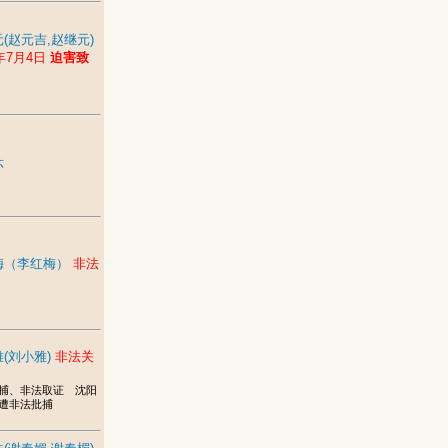
(赵元吉,赵继元)
5年7月4日
迫害致
环
梅（李红梅）
非法
(刘小雅)
非法关
捕、非法取证 沈阳
遭非法批捕