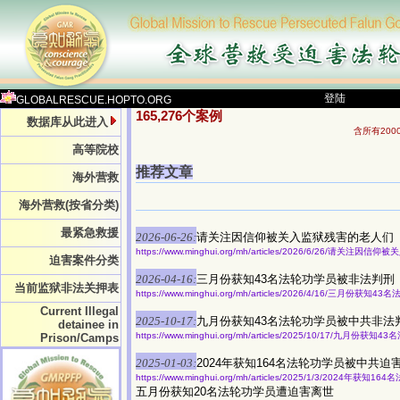
登陆
GLOBALRESCUE.HOPTO.ORG
165,276个案例
数据库从此进入
含所有20
高等院校
推荐文章
海外营救
海外营救(按省分类)
最紧急救援
2026-06-26:
请关注因信仰被关入监狱残害的老人们
https://www.minghui.org/mh/articles/2026/6/26/请关注
迫害案件分类
2026-04-16:
三月份获知43名法轮功学员被非法判刑
当前监狱非法关押表
https://www.minghui.org/mh/articles/2026/4/16/三月份获
Current Illegal
2025-10-17:
九月份获知43名法轮功学员被中共非法
detainee in
https://www.minghui.org/mh/articles/2025/10/17/九月
Prison/Camps
2025-01-03:
2024年获知164名法轮功学员被中共迫
https://www.minghui.org/mh/articles/2025/1/3/2024年
五月份获知20名法轮功学员遭迫害离世