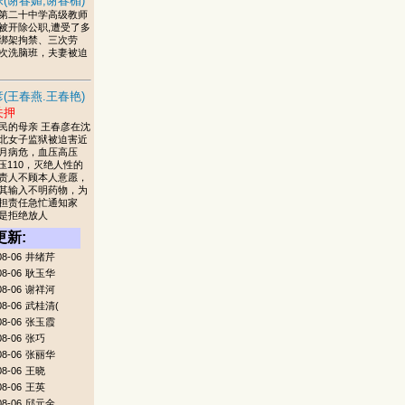
(谢春媚,谢春楣)
第二十中学高级教师
被开除公职,遭受了多
绑架拘禁、三次劳
次洗脑班，夫妻被迫
(王春燕.王春艳)
关押
民的母亲 王春彦在沈
北女子监狱被迫害近
月病危，血压高压
低压110，灭绝人性的
责人不顾本人意愿，
其输入不明药物，为
担责任急忙通知家
是拒绝放人
更新:
08-06
井绪芹
08-06
耿玉华
08-06
谢祥河
08-06
武桂清(
08-06
张玉霞
08-06
张巧
08-06
张丽华
08-06
王晓
08-06
王英
08-06
邱元金