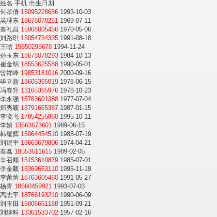
姓名 手机 出生日期
何孝倩
15095228686
1993-10-03
吴理东
18678078251
1969-07-11
秦礼昌
15908005456
1970-05-06
刘路琪
13054734335
1991-08-18
王晗
15650295678
1994-11-24
孙玉东
18678078293
1984-10-13
崔金明
18553625588
1990-05-01
曾祥峰
19853181016
2000-09-16
毕立新
18605365019
1978-06-15
冯春升
13165365976
1978-10-23
李永强
15763601388
1977-07-04
郑秀颖
13791665387
1987-01-15
李晓飞
17854255860
1995-10-11
李娟
13563673601
1989-06-15
韩耀辉
15064454510
1988-07-19
刘建平
18663679806
1974-04-21
秦鑫
18553611615
1989-02-05
辛召顺
15153610879
1985-07-01
李金颖
18369653110
1995-11-19
李蕾蕾
18763605460
1991-05-27
杨青
18660459921
1993-07-03
高志平
18766193210
1990-06-09
刘玉田
15006661188
1951-09-21
刘继科
13361533702
1957-02-16