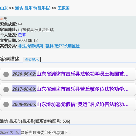
山东
>>
潍坊 昌乐市(昌乐县)
>>
王振国
男
紧急成度:
中
家庭地址:
山东省昌乐县营丘镇
个人近况:
已释
立案日期:
2008-09-12
案例分类:
非法拘留/绑架
骚扰/恐吓/长期监控
案例描述
全页显示
2026-06-02:
山东省潍访市昌乐县法轮功学员
王振国
被骚扰 5月26号，山东省潍访市昌乐县营丘镇派出所警察骚扰法轮功学员
2017-08-09:
山东省潍坊市昌乐县营丘镇多位法轮功学员遭骚扰 从5月以来，山东省昌乐县营丘镇的法轮功学员
2008-09-06:
山东潍坊恶党假借“奥运”名义迫害法轮功综述 昌乐县绑架大法弟子三十九人 丁伟、赵华梅、张巨武、姜光明、孟祥俭、王玉香、陈安花、吕范、高某某、
潍坊 昌乐市(昌乐县)联系资料(区号: 536)
2026-01-10:
昌乐县政法委部分信息如下：