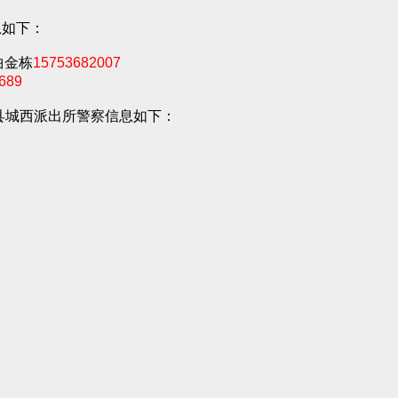
息如下：
曲金栋
15753682007
689
县城西派出所警察信息如下：