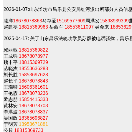
2026-01-07:
山东潍坊市昌乐县公安局红河派出所部分人员信
滕洋
18678078863
马存爱
15169577609
周洪发
15898939399
赵建亭
18815369963
岳西军
18553611097
吴金来
18853629
2025-04-17:
关于山东昌乐法轮功学员苏群被电话骚扰，昌乐
邱丽敏
18815369822
王成强
18678078977
魏丰平
18815369729
丛晓杰
18553636288
刘长胜
15853697628
赵长平
18678078843
王瑞卿
15606361601
王艳霞
18678078236
孟志朋
15854415333
黄林安
18678078703
李洪波
18678078837
吴国政
18365696827
于明芳
13953671881
公超
18815369733