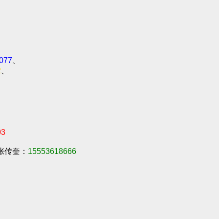
077
、
2
、
03
张传奎：
15553618666