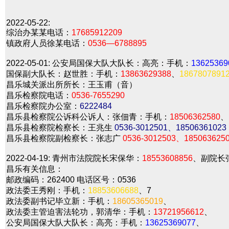
2022-05-22:
综治办某某电话：
17685912209
镇政府人员徐某电话：
0536—6788895
2022-05-01:
公安局国保大队大队长：高亮：手机：
13625369
国保副大队长：赵世胜：手机：
13863629388
、
1867807891
昌乐城关派出所所长：王玉甫（音）
昌乐检察院电话：
0536-7655290
昌乐检察院办公室：
6222484
昌乐县检察院公诉科公诉人：张佃青：手机：
18506362580
、
昌乐县检察院检察长：王兆生
0536-3012501、18506361023
昌乐县检察院副检察长：张志广
0536-3012503、185063625
2022-04-19:
青州市法院院长宋保华：
18553608856
、副院长
昌乐有关信息：
邮政编码：262400 电话区号：0536
政法委王秀刚：手机：
18853606688
、7
政法委副书记毕立新：手机：
18605365019
、
政法委主管迫害法轮功，郭清华：手机：
13721956612
、
公安局国保大队大队长：高亮：手机：
13625369077
、