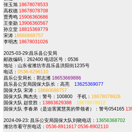
张玉旭
18678078533
高权德
18678078708
贾秀鸣
15906360686
王奎勋
13906360567
孙立堂
18815369779
宋涛
18660688757
李明杰
18678031026
2025-03-29:
昌乐县公安局
邮政编码：262400 电话区号：0536
地址：山东省潍坊市昌乐县洪阳街1235号
电话：
0536-6296110
昌乐公安局长：郭志潍
18653669886
昌乐县公安局国保大队长：高亮
13625369077
国保大队 宋涛：
18660688757
国保大队 陶杰先：警号：100800 手机：
18678078626
国保大队 赵世胜：
13863629388
18678078912
国保大队 李春弟（是迫害冀慧英的带领者）：警号054165
13
2024-09-23:
昌乐公安局国保大队刘晓电话：
13656368702
潍坊市看守所电话：
0536-8911617
0536-8902110