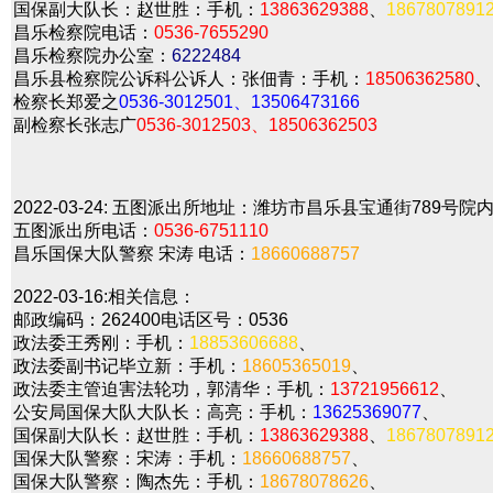
国保副大队长：赵世胜：手机：
13863629388
、
1867807891
昌乐检察院电话：
0536-7655290
昌乐检察院办公室：
6222484
昌乐县检察院公诉科公诉人：张佃青：手机：
18506362580
、
检察长郑爱之
0536-3012501、13506473166
副检察长张志广
0536-3012503、18506362503
2022-03-24:
五图派出所地址：潍坊市昌乐县宝通街789号院
五图派出所电话：
0536-6751110
昌乐国保大队警察 宋涛 电话：
18660688757
2022-03-16:
相关信息：
邮政编码：262400电话区号：0536
政法委王秀刚：手机：
18853606688
、
政法委副书记毕立新：手机：
18605365019
、
政法委主管迫害法轮功，郭清华：手机：
13721956612
、
公安局国保大队大队长：高亮：手机：
13625369077
、
国保副大队长：赵世胜：手机：
13863629388
、
1867807891
国保大队警察：宋涛：手机：
18660688757
、
国保大队警察：陶杰先：手机：
18678078626
、