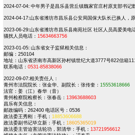
2024-07-04:
中年男子是昌乐县营丘镇魏家官庄村原支部书记
2024-04-17:
山东省潍坊市昌乐县公安局国保大队长已换人，
2023-06-29:
山东省潍坊市昌乐县南苑社区 社区人员高爱美电
骚扰人员电话：
15634663756
2023-01-05:
山东省女子监狱相关信息：
邮编：250104
地址：山东省济南市高新区孙村镇世纪大道3777号822信箱11
联系电话：
0531-85838066
2022-09-07:
相关责任人：
青州市法院院长：张金华、副院长：张传奎：
15553618666
法官：姜（江）春华（音）
青州检察院检察长：张春岳：
13963688603
昌乐有关信息：
邮政编码：262400 电话区号：0536
政法委王秀刚：手机：
18853606688
政法委副书记毕立新：手机：
18605365019
政法委主管迫害法轮功，郭清华：手机：
13721956612