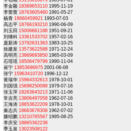
李金颖
18369653110
1995-11-19
李蕾蕾
18763605460
1991-05-27
杨青
18660459921
1993-07-03
高志平
18766193210
1990-06-09
刘玉田
15006661188
1951-09-21
刘继科
13361533702
1957-02-16
庞新涛
13792631363
1983-10-25
徐建发
13573622588
1971-12-24
高明亮
13869693850
1965-03-09
石瑶瑶
18506479799
1990-11-04
崔宁
13853696975
2001-06-08
张宁
15963410720
1996-12-12
黄瑞华
15964332613
1978-10-01
刘国强
15698250088
1979-07-16
张玉萍
18263643213
1971-11-06
常吉亮
13806497058
1962-07-16
王海涛
18653622209
1978-10-01
秦志兵
18663678308
1962-07-02
滕绍鹏
13210765567
1995-08-25
李庆安
18865362238
季玉泉
13023508122