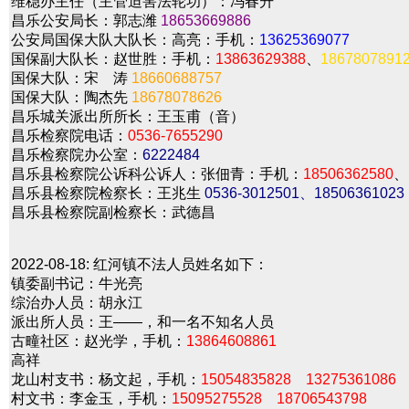
维稳办主任（主管迫害法轮功）：冯春升
昌乐公安局长：郭志潍
18653669886
公安局国保大队大队长：高亮：手机：
13625369077
国保副大队长：赵世胜：手机：
13863629388
、
1867807891
国保大队：宋 涛
18660688757
国保大队：陶杰先
18678078626
昌乐城关派出所所长：王玉甫（音）
昌乐检察院电话：
0536-7655290
昌乐检察院办公室：
6222484
昌乐县检察院公诉科公诉人：张佃青：手机：
18506362580
、
昌乐县检察院检察长：王兆生
0536-3012501、18506361023
昌乐县检察院副检察长：武德昌
2022-08-18:
红河镇不法人员姓名如下：
镇委副书记：牛光亮
综治办人员：胡永江
派出所人员：王——，和一名不知名人员
古疃社区：赵光学，手机：
13864608861
高祥
龙山村支书：杨文起，手机：
15054835828
13275361086
村文书：李金玉，手机：
15095275528
18706543798