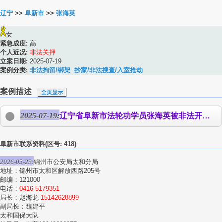
辽宁
>>
阜新市
>>
张海英
女
紧急成度:
高
个人近况:
非法关押
立案日期:
2025-07-19
案例分类:
非法拘留/绑架
抄家/非法搜查/入室抢劫
案例描述
全页显示
2025-07-19:
辽宁省阜新市法轮功学员
张海英
被非法开庭 2025年7月9日，辽宁省阜新市法轮功学员
阜新市联系资料(区号: 418)
2026-05-29:
锦州市公安局太和分局
地址：锦州市太和区解放西路205号
邮编：121000
电话：
0416-5179351
局长：赵海龙
15142628899
副局长：魏建平
太和国保大队