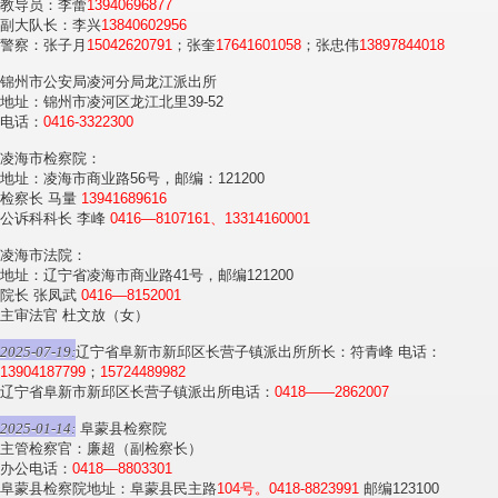
教导员：李蕾
13940696877
副大队长：李兴
13840602956
警察：张子月
15042620791
；张奎
17641601058
；张忠伟
13897844018
锦州市公安局凌河分局龙江派出所
地址：锦州市凌河区龙江北里39-52
电话：
0416-3322300
凌海市检察院：
地址：凌海市商业路56号，邮编：121200
检察长 马量
13941689616
公诉科科长 李峰
0416—8107161、13314160001
凌海市法院：
地址：辽宁省凌海市商业路41号，邮编121200
院长 张凤武
0416—8152001
主审法官 杜文放（女）
2025-07-19:
辽宁省阜新市新邱区长营子镇派出所所长：符青峰 电话：
13904187799
；
15724489982
辽宁省阜新市新邱区长营子镇派出所电话：
0418——2862007
2025-01-14:
阜蒙县检察院
主管检察官：廉超（副检察长）
办公电话：
0418—8803301
阜蒙县检察院地址：阜蒙县民主路
104号。0418-8823991
邮编123100