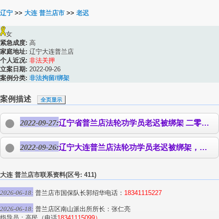
辽宁
>>
大连 普兰店市
>>
老迟
女
紧急成度:
高
家庭地址:
辽宁大连普兰店
个人近况:
非法关押
立案日期:
2022-09-26
案例分类:
非法拘留/绑架
案例描述
全页显示
2022-09-27:
辽宁省普兰店法轮功学员
老迟
被绑架 二零二二年九月二十二日，辽宁省普兰店法轮功学员
2022-09-26:
辽宁大连普兰店法轮功学员
老迟
被绑架，详情待查 二零二二年九月二十五日，大连普兰店法轮功学员
大连 普兰店市联系资料(区号: 411)
2026-06-18:
普兰店市国保队长郭绍华电话：
18341115227
2026-06-18:
普兰店区南山派出所所长：张仁亮
指导员：高民（电话
18341115099）