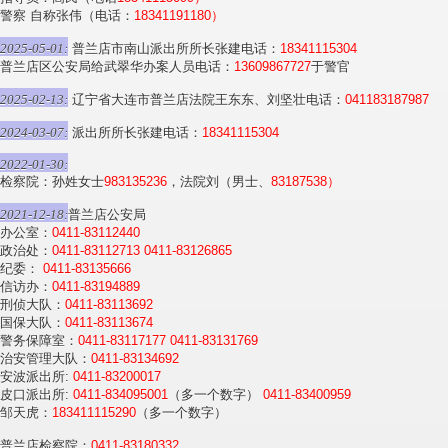
警察 自称张伟（电话：
18341191180）
2025-05-01:
普兰店市南山派出所所长张建电话：
18341115304
普兰店区公安局给武翠华办案人员电话：
13609867727
于警官
2025-02-13:
辽宁省大连市普兰店法院王东东、刘坚壮电话：
041183187987
2024-03-07:
派出所所长张建电话：
18341115304
2022-01-30:
检察院：孙姓女士
983135236
，法院刘（男士、
83187538）
2021-12-18:
普兰店公安局
办公室：
0411-83112440
政治处：
0411-83112713
0411-83126865
纪委：
0411-83135666
信访办：
0411-83194889
刑侦大队：
0411-83113692
国保大队：
0411-83113674
警务保障室：
0411-83117177
0411-83131769
治安管理大队：
0411-83134692
安波派出所:
0411-83200017
皮口派出所:
0411-834095001
（多一个数字）
0411-83400959
邹天虎：
183411115290
（多一个数字）
普兰店检察院：
0411-83180332