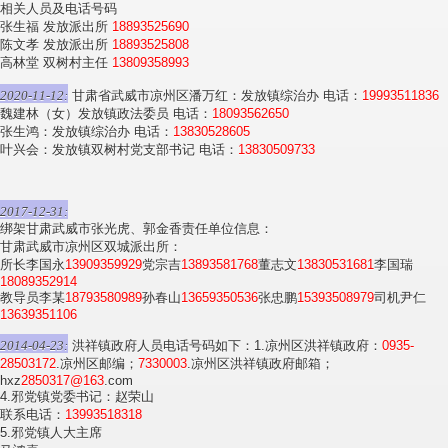
相关人员及电话号码
张生福 发放派出所
18893525690
陈文孝 发放派出所
18893525808
高林堂 双树村主任
13809358993
2020-11-12:
甘肃省武威市凉州区潘万红：发放镇综治办 电话：
19993511836
魏建林（女）发放镇政法委员 电话：
18093562650
张生鸿：发放镇综治办 电话：
13830528605
叶兴会：发放镇双树村党支部书记 电话：
13830509733
2017-12-31:
绑架甘肃武威市张光虎、郭金香责任单位信息：
甘肃武威市凉州区双城派出所：
所长李国永
13909359929
党宗吉
13893581768
董志文
13830531681
李国瑞
18089352914
教导员李某
18793580989
孙春山
13659350536
张忠鹏
15393508979
司机尹仁
13639351106
2014-04-23:
洪祥镇政府人员电话号码如下：1.凉州区洪祥镇政府：
0935-
28503172
.凉州区邮编；
7330003
.凉州区洪祥镇政府邮箱；
hxz
2850317@163
.com
4.邪党镇党委书记：赵荣山
联系电话：
13993518318
5.邪党镇人大主席