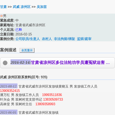
甘肃
>>
武威 凉州区
>>
吴加苗
男
紧急成度:
中
家庭地址:
甘肃省武威市凉州区
个人近况:
已释
立案日期:
2016-02-15
案例分类:
公司职员/生意人
农村人
非法拘留/绑架
监狱/庭审
案例描述
全页显示
2016-02-14:
甘肃省凉州区多位法轮功学员遭冤狱迫害 甘肃省武威市凉州区六一零（中共专门迫害法轮功的非法组织）、国保大队、公检法、政法委人员在二零一四年六月十九日抓捕法轮功学员，他们非法抄家，抢财抢物，抢大法书、电脑、打印机、手机、u盘、刻录机、照相机、过塑机等等耗材，非法被捕法轮功学员曹生俊、雷鹏和、白群英、赵宗成、吴兰芳、
武威 凉州区联系资料(区号: 935)
2021-08-12:
甘肃省武威市凉州区发放镇黄晓玉 男 发放镇工作人员
13909352415
潘万红 男 发放镇工作人员
19993511836
叶兴会 男 双树村党支部书记
13830509733
高林堂 男 双树村主任
13809358993
2021-06-01:
甘肃省武威市凉州区发放镇