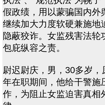
假政绩，用以蒙骗国内外
继续加大力度软硬兼施地
隐蔽狡诈。女监残害法轮
包庇纵容之责。
尉迟尉庆，男，30多岁，
年在职期间，他给干警施
作，为阻止女监迫害真相