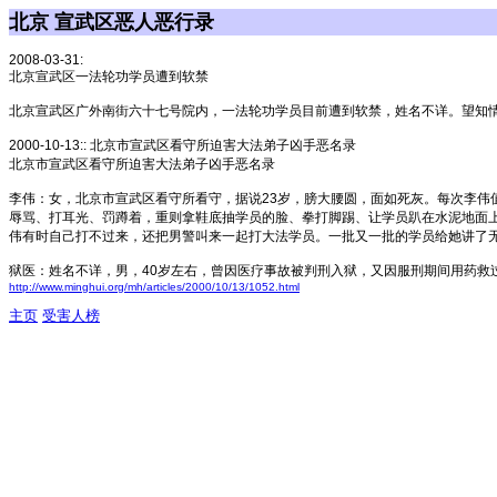
北京 宣武区恶人恶行录
2008-03-31:
北京宣武区一法轮功学员遭到软禁
北京宣武区广外南街六十七号院内，一法轮功学员目前遭到软禁，姓名不详。望知
2000-10-13:
: 北京市宣武区看守所迫害大法弟子凶手恶名录
北京市宣武区看守所迫害大法弟子凶手恶名录
李伟：女，北京市宣武区看守所看守，据说23岁，膀大腰圆，面如死灰。每次李
辱骂、打耳光、罚蹲着，重则拿鞋底抽学员的脸、拳打脚踢、让学员趴在水泥地面
伟有时自己打不过来，还把男警叫来一起打大法学员。一批又一批的学员给她讲了
狱医：姓名不详，男，40岁左右，曾因医疗事故被判刑入狱，又因服刑期间用药救
http://www.minghui.org/mh/articles/2000/10/13/1052.html
主页
受害人榜