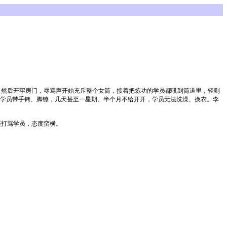
，然后开牢房门，辱骂声开始充斥整个女筒，接着把炼功的学员都吼到筒道里，轻则
学员带手铐、脚镣，几天甚至一星期、半个月不给开开，学员无法洗澡、换衣。李
还打骂学员，态度蛮横。