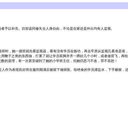
情者予以补充。目前该同修失去人身自由，不论是在家还是外出均有人监视。
伟值班时，她一接班就先看监视器，看有没有学员在炼功，再去牢房从监视孔看准是谁
上用鞭子之类的东西抽，打累了就让学员双脚并齐一蹲好几个小时，或者做背飞，再给
无数的道理，有一次甚至碰到了她的小学班主任，但她仍恶习不改，罪不容恕！
过人作为表现良好而在服刑期满后被留下做狱医。给绝食的学员灌盐水，下手极狠，