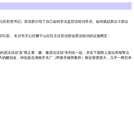
（社区邪党书记）苏信群介绍了自己如何非法监控法轮功学员、如何挑起群众斗群众
院北栋2楼1201室。 长沙市天心区狮子山社区主任苏信群迫害法轮功的证据网页：
的违法活动”及“禁止黄、赌、毒违法活动”并列在一起，并在下面附上派出所报警点
地方的醒目处，特别是在湖南开关厂（即新开铺劳教所）附近密度很大，几乎一两百米