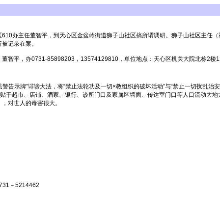
610办主任董智平，到天心区金盆岭街道狮子山社区搞所谓调研。狮子山社区主任
行被记录在案。
站。 董智平，办0731-85898203，13574129810，单位地点：天心区机关大
警告示牌”诽谤大法，将“禁止法轮功及一切×教组织的破坏活动”与“禁止一切扰乱治安
张贴于超市、店铺、酒家、银行、诊所门口及家属区墙面、传达室门口等人口流动大
），对世人的毒害很大。
1－5214462