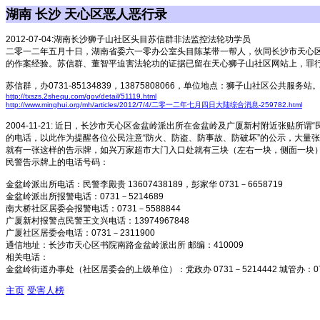
湖南 长沙 天心区恶人恶行录
2012-07-04:
湖南长沙狮子山社区头目苏信群非法监控法轮功学员
二零一二年五月十日，湖南省委六一零办公室头目陈某带一帮人，伙同长沙市天心区
的作案经验。苏信群、董智平迫害法轮功的证据已留在天心狮子山社区网站上，罪
苏信群，办0731-85134839，13875808066，单位地点：狮子山社区公共服务
http://txszs.2shequ.com/gov/detail/51119.html
http://www.minghui.org/mh/articles/2012/7/4/二零一二年七月四日大陆综合消息-259782.html
2004-11-21:
近日，长沙市天心区金盆岭派出所在金盆岭及广厦新村附近张贴所谓“民
的电话，以此作为提醒各位公民注意“防火、防盗、防事故、防破坏”的公示，大量
就有一张这样的告示牌，如兴万家超市大门入口处就有三块（左右一块，侧面一块
民警告示牌上的电话号码：
金盆岭派出所电话：民警李殿贵 13607438189，彭家华 0731－6658719
金盆岭派出所报警电话：0731－5214689
南大桥社区居委会报警电话：0731－5588844
广厦新村报警点民警王文兴电话：13974967848
广厦社区居委会电话：0731－2311900
通信地址：长沙市天心区书院南路金盆岭派出所 邮编：410009
相关电话：
金盆岭街道办事处（社区居委会的上级单位）：党政办 0731－5214442 城管办：073
主页
受害人榜