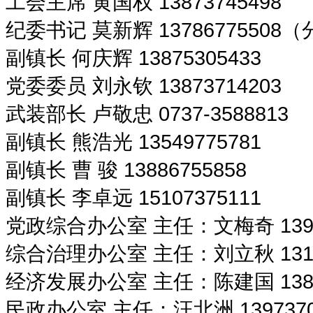
工会主席 黄国权 13873745498
纪委书记 莫新辉 1378677550
副镇长 何庆辉 13875305433
党委委员 刘永钦 13873714203
武装部长 卢敬忠 0737-3588813
副镇长 熊浩光 13549775781
副镇长 曹 骏 13886755858
副镇长 李卓远 15107375111
党政综合办公室 主任：文梅奇 13973
综合治理办公室 主任：刘立秋 13107
经济发展办公室 主任：陈建国 13874
民政办公室 主任：汪北洲 1397370