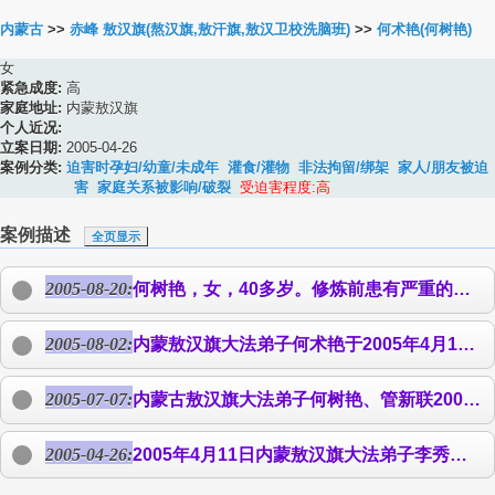
内蒙古
>>
赤峰 敖汉旗(熬汉旗,敖汗旗,敖汉卫校洗脑班)
>>
何术艳(何树艳)
女
紧急成度:
高
家庭地址:
内蒙敖汉旗
个人近况:
立案日期:
2005-04-26
案例分类:
迫害时孕妇/幼童/未成年
灌食/灌物
非法拘留/绑架
家人/朋友被迫
害
家庭关系被影响/破裂
受迫害程度:高
案例描述
全页显示
2005-08-20:
何树艳
，女，40多岁。修炼前患有严重的心脏病、头疼等多种疾病，在病魔的折磨下，曾想到过轻生，一死了之。就当她在生死的十字路口上徘徊的时候，有幸得遇大法。修炼后，她象换了一个人一样，身体健康，面色白里透红，待人慈悲祥和，也使许多人见证了大法的神奇与美好。然而她却于今年4月11日晚遭绑架。当夜，她机智走脱后流离失所。但因她丈夫在外地工作，儿子想念母亲而生病、辍学，
2005-08-02:
内蒙敖汉旗大法弟子
何术艳
于2005年4月11日和李秀兰在夜晚贴声明时被绑架，当晚正念走脱，被迫流离失所两个月。因丈夫在外地工作，两个孩子无人照看，
2005-07-07:
内蒙古敖汉旗大法弟子
何树艳
、管新联2005年7月5日被绑架，关押地点不详。两家孩子读书、生活陷入艰难困境。
2005-04-26:
2005年4月11日内蒙敖汉旗大法弟子李秀兰和