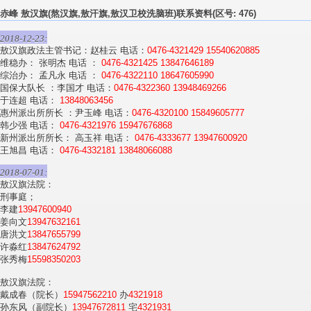
赤峰 敖汉旗(熬汉旗,敖汗旗,敖汉卫校洗脑班)联系资料(区号: 476)
2018-12-23:
敖汉旗政法主管书记：赵桂云 电话：
0476-4321429
15540620885
维稳办： 张明杰 电话 ：
0476-4321425
13847646189
综治办： 孟凡永 电话 ：
0476-4322110
18647605990
国保大队长 ：李国才 电话：
0476-4322360
13948469266
于连超 电话：
13848063456
惠州派出所所长 ：尹玉峰 电话：
0476-4320100
15849605777
韩少强 电话：
0476-4321976
15947676868
新州派出所所长： 高玉祥 电话：
0476-4333677
13947600920
王旭昌 电话：
0476-4332181
13848066088
2018-07-01:
敖汉旗法院：
刑事庭；
李建
13947600940
姜向文
13947632161
唐洪文
13847655799
许淼红
13847624792
张秀梅
15598350203
敖汉旗法院：
戴成春（院长）
15947562210
办
4321918
孙东风（副院长）
13947672811
宅
4321931