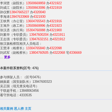
李润贤（副院长）
13500669959
办
4321922
刘成江（副院长）
13500663086
办
4321919
孙仪辉
13847665227
办
4320040
李海涛
13947633969
办
4321930
王铁男（办公室）
13604765543
办
4321916
王旭升（政工科）
13500669996
办
4321923
张汉丞（执行局）
15304760088
办
4321900
刘素华（专职委员）
13947600204
办
4321911
王志强（专职委员）
13947632151
办
4321912
敖汉旗检察院相关人员电话：
王慧泽（检察长）
13304765840
办
4322098
刘武军（副检察长）
13804760505
办
4322068
宅
4336669
...
更多
本案件联系资料(区号: 476)
参与绑架人员：（区号0476）
姚振庭（国安副队长）13947600323
吴正国（现无查实电话号）
于联超手机：13848063456
看守所电话：4333535
相关案例
恶人榜
主页